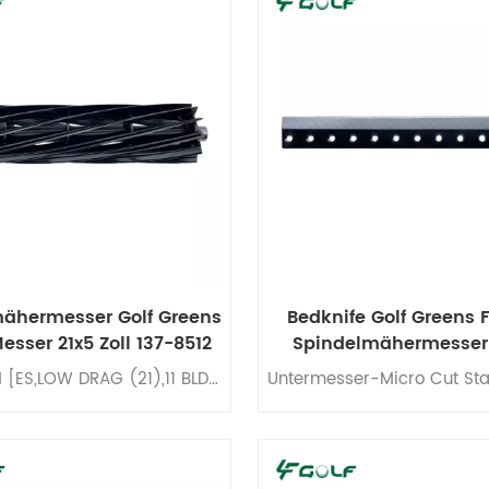
ähermesser Golf Greens
Bedknife Golf Greens 
Messer 21x5 Zoll 137-8512
Spindelmähermesser 2
Standard ersetzt 93
REEL+ ASM [ES,LOW DRAG (21),11 BLD-SRVC]Geeignet für verschiedene Arten von Golf-Greens, Fairway-Turnier-Spulenmähermessern,Rasenmäher-Spulenmesser.