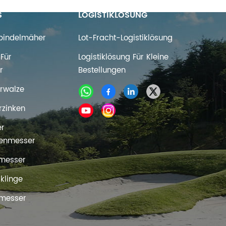
S
LOGISTIKLÖSUNG
Spindelmäher
Lot-Fracht-Logistiklösung
WEITERLESEN
Für
Logistiklösung Für Kleine
r
Bestellungen
rwalze
rzinken
er
enmesser
messer
rklinge
messer