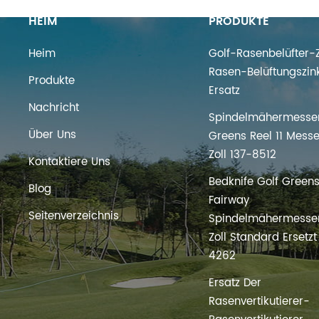
HEIM
PRODUKTE
Heim
Golf-Rasenbelüfter-Z
WEITERLESEN
Rasen-Belüftungszin
Produkte
Ersatz
Nachricht
Spindelmähermesser
Über Uns
Greens Reel 11 Messe
Zoll 137-8512
Kontaktiere Uns
Bedknife Golf Green
Blog
Fairway
Seitenverzeichnis
Spindelmähermesser
Zoll Standard Ersetz
4262
Ersatz Der
Rasenvertikutierer-