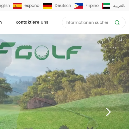
nglish
español
Deutsch
Filipino
بالعربية
n
Kontaktiere Uns