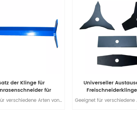
WEITERLESEN
WEITERLESEN
satz der Klinge für
Universeller Austaus
nrasenschneider für
Freischneiderklinge
Golfrasen
Unkrautfresser
Geeignet für verschiedene Arten von Rasenschneidern