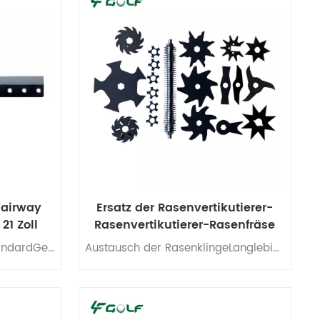
Fairway
Ersatz der Rasenvertikutierer-
1 Zoll
Rasenvertikutierer-Rasenfräse
-4262
Untermesser-Micro Cut StandardGeeignet für verschiedene Arten von Golf-Greens, Fairway-Turnier-Rasenmäher-Untermesser.
Austausch der RasenklingeLanglebige Rasenmähermesser, geeignet für verschiedene Arten von Golf-Greens, Fairway-Turnier-Spulenmäher, Verti-Cut-Klinge,Rasenmähermesser.