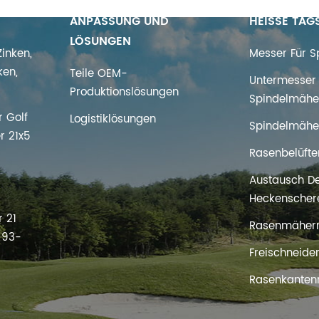
ANPASSUNG UND
HEISSE TAG
LÖSUNGEN
inken,
Messer Für 
WEITERLESEN
WEITERLESEN
ken,
Teile OEM-
Untermesser 
Produktionslösungen
Spindelmähe
 Golf
Logistiklösungen
Spindelmähe
r 21x5
Rasenbelüfte
Austausch D
s
Heckenscher
 21
Rasenmäher
t 93-
Freischneide
Rasenkanten