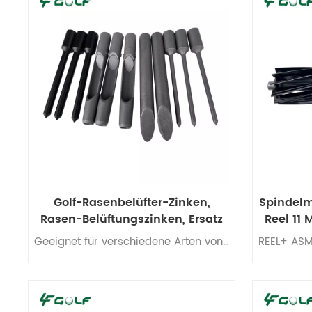
Golf-Rasenbelüfter-Zinken,
Spindelm
Rasen-Belüftungszinken, Ersatz
Reel 11 
Geeignet für verschiedene Arten von Rasenbelüftern, Greens-Belüftern, Fairway-Belüftern und Turnieren Belüfter, Rasen Kernbelüfter.