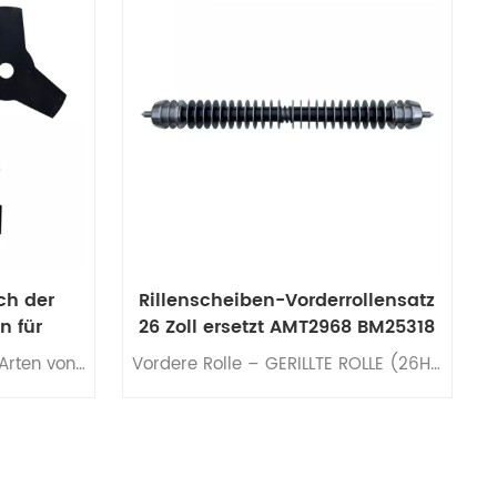
WEITERLESEN
ch der
Rillenscheiben-Vorderrollensatz
n für
26 Zoll ersetzt AMT2968 BM25318
Geeignet für verschiedene Arten von Freischneidern.
Vordere Rolle – GERILLTE ROLLE (26H x 3")Geeignet für verschiedene Arten von Golf-Greens-Fairway-Turnier-Spindelmähern.