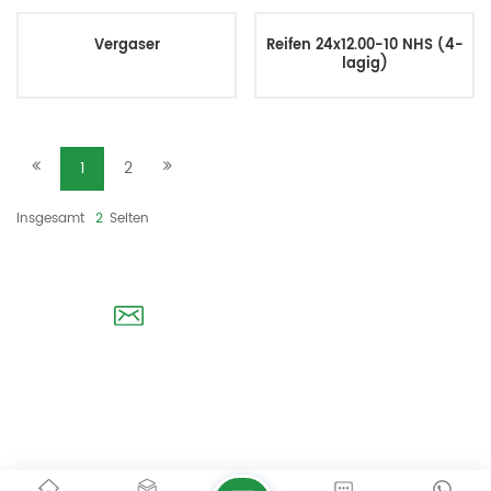
Vergaser
Reifen 24x12.00-10 NHS (4-
lagig)
1
2
Insgesamt
2
Seiten
E-mail: lfgolf888@gmail.com
© Dingxiang Machinery Parts Co., Ltd. Alle Rechte vorbehalten .
Seitenverzeichnis
|
Blog
|
Xml
|
Datenschutzrichtlinie
IPv6-
Netzwerk unterstützt