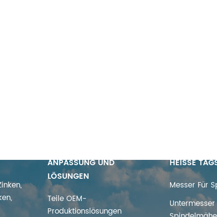
ANPASSUNG UND
HEISSE TAG
LÖSUNGEN
inken,
Messer Für 
ken,
Teile OEM-
Untermesser 
Produktionslösungen
Spindelmähe