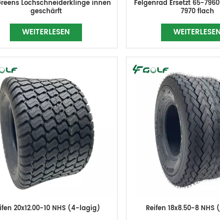
Greens Lochschneiderklinge innen
Felgenrad Ersetzt 65-7960
geschärft
7970 flach
WEITERLESEN
WEITERLESE
ifen 20x12.00-10 NHS (4-lagig)
Reifen 18x8.50-8 NHS 