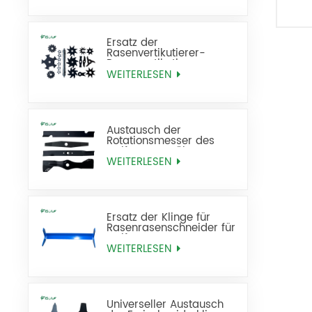
Ersatz der
Rasenvertikutierer-
Rasenvertikutierer-
Rasenfräse
WEITERLESEN
Austausch der
Rotationsmesser des
Golf-Rasenmähers
WEITERLESEN
Ersatz der Klinge für
Rasenrasenschneider für
Golfrasen
WEITERLESEN
Universeller Austausch