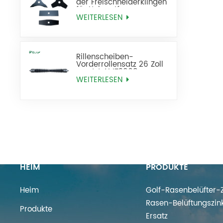
der Freischneiderklingen
für Unkrautfresser
WEITERLESEN
Rillenscheiben-
Vorderrollensatz 26 Zoll
ersetzt AMT2968
BM25318
WEITERLESEN
HEIM
PRODUKTE
Heim
Golf-Rasenbelüfter-Z
Rasen-Belüftungszin
Produkte
Ersatz