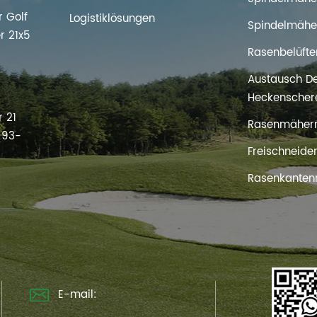
 Golf
Logistiklösungen
Spindelmähe
r 21x5
Rasenbelüfte
Austausch D
s
Heckenscher
 21
Rasenmäher
t 93-
Freischneide
Rasenkanten
E-mail: