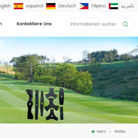
nglish
español
Deutsch
Filipino
بالعربية
n
Kontaktiere Uns
Heim
Reifen