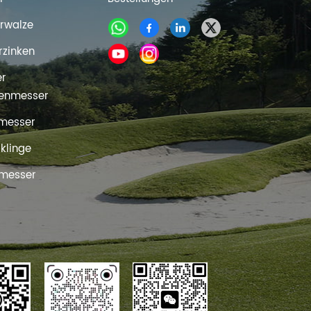
rwalze
rzinken
er
enmesser
messer
rklinge
messer