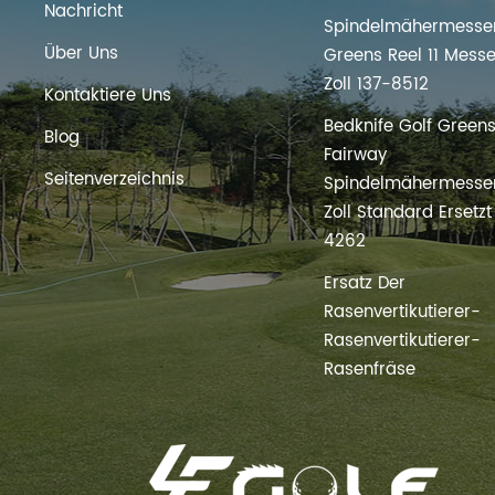
Nachricht
Spindelmähermesser
Über Uns
Greens Reel 11 Messe
Zoll 137-8512
Kontaktiere Uns
Bedknife Golf Green
Blog
Fairway
Seitenverzeichnis
Spindelmähermesser
Zoll Standard Ersetz
4262
Ersatz Der
Rasenvertikutierer-
Rasenvertikutierer-
Rasenfräse