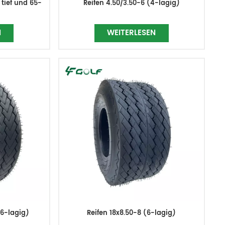
 tief und 65-
Reifen 4.50/3.50-6 (4-lagig)
N
WEITERLESEN
(6-lagig)
Reifen 18x8.50-8 (6-lagig)