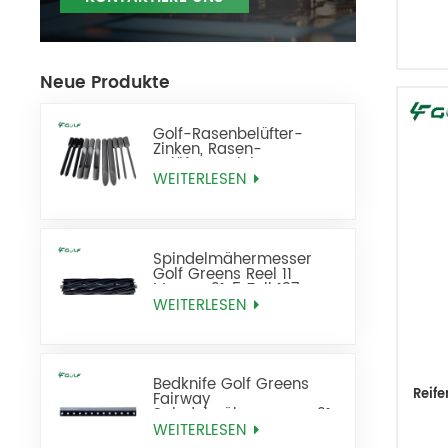
Neue Produkte
Golf-Rasenbelüfter-
Zinken, Rasen-
Belüftungszinken, Ersatz
WEITERLESEN
Spindelmähermesser
Golf Greens Reel 11
Messer 21x5 Zoll 137-
8512
WEITERLESEN
Bedknife Golf Greens
Reife
Fairway
Spindelmähermesser 21
Zoll Standard ersetzt 93-
WEITERLESEN
4262