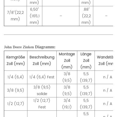
mm)
mm)
6,50"
.88"
7/8"(22,2
(165,1
–
(22,2
–
mm)
mm)
mm)
Diagramm:
John Deere
Zinken
Montage
Länge
Kerngröße
Beschreibung
Wandstärk
Zoll
Zoll
Zoll (mm)
Zoll (mm)
Zoll (mm)
(mm)
(mm)
3/8
5,5
1/4 (6,4)
1/4 (6,4) Fest
n / A
(9,5)
(139,7)
3/8 (9,5)
3/8
5,5
3/8 (9,5)
n / A
solide
(9,5)
(139,7)
1/2 (12,7)
3/4
5,5
1/2 (12,7)
n / A
Fest
(19,1)
(139,7)
5,5