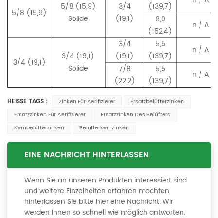
n / A
5/8 (15,9)
3/4
(139,7)
5/8 (15,9)
Solide
(19,1)
6,0
n / A
(152,4)
3/4
5,5
n / A
3/4 (19,1)
(19,1)
(139,7)
3/4 (19,1)
Solide
7/8
5,5
n / A
(22,2)
(139,7)
HEISSE TAGS :
Zinken Für Aerifizierer
Ersatzbelüfterzinken
Ersatzzinken Für Aerifizierer
Ersatzzinken Des Belüfters
Kernbelüfterzinken
Belüfterkernzinken
EINE NACHRICHT HINTERLASSEN
Wenn Sie an unseren Produkten interessiert sind
und weitere Einzelheiten erfahren möchten,
hinterlassen Sie bitte hier eine Nachricht. Wir
werden Ihnen so schnell wie möglich antworten.