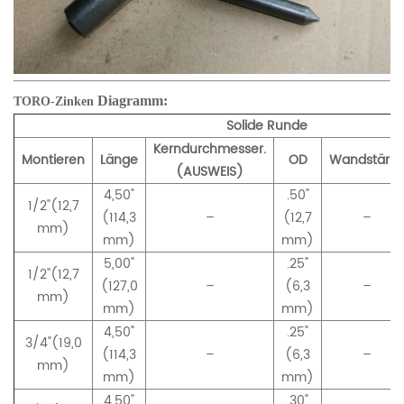
Diagramm:
TORO-Zinken
Solide Runde
Kerndurchmesser.
Montieren
Länge
OD
Wandstärke
(AUSWEIS)
4,50"
.50"
1/2"(12,7
(114
,
3
–
(12,7
–
mm)
mm)
mm)
5,00"
.25"
1/2"(12,7
(127,0
–
(6,3
–
mm)
mm)
mm)
4,50"
.25"
3/4"(19,0
(114,3
–
(6,3
–
mm)
mm)
mm)
4,50"
.30"