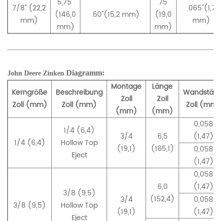
5,75"
.75"
7/8" (22,2
.065"(1,7
(146,0
.60"(15,2 mm)
(19,0
mm)
mm)
mm)
mm)
Diagramm:
John Deere
Zinken
Montage
Länge
Kerngröße
Beschreibung
Wandstärk
Zoll
Zoll
Zoll (mm)
Zoll (mm)
Zoll (mm)
(mm)
(mm)
0,058
1/4 (6,4)
3/4
6,5
(1,47)
1/4 (6,4)
Hollow Top
(19,1)
(165,1)
0,058
Eject
(1,47)
0,058
6,0
(1,47)
3/8 (9,5)
(152,4)
3/4
0,058
3/8 (9,5)
Hollow Top
(19,1)
(1,47)
Eject