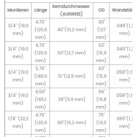
Kerndurchmesser.
Montieren
Länge
OD
Wandstärk
(AUSWEIS)
4,75"
.50"
3/4" (19,0
.049"(1,2
(120,6
.40"(10,2 mm)
(127
mm)
mm)
mm)
mm)
4,75"
.63"
3/4" (19,0
.049"(1,2
(120,6
.50
"(12,7 mm)
(15,9
mm)
mm)
mm)
mm)
5,75"
.63"
3/4" (19,0
.058"(1,5
(146,0
.51"(12,9 mm)
(15,9
mm)
mm)
mm)
mm)
6,50"
.66"
3/4" (19,0
.058"(1,5
(165,1
.39"(9,9 mm)
(16,8
mm)
mm)
mm)
mm)
4,75"
.75"
7/8" (22,2
.065"(1,7
(120,6
.60"(15,2 mm)
(19,0
mm)
mm)
mm)
mm)