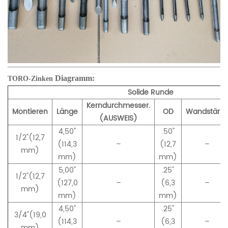
Diagramm:
TORO-Zinken
Solide Runde
Kerndurchmesser.
Montieren
Länge
OD
Wandstärke
(AUSWEIS)
4,50"
.50"
1/2"(12,7
(114
,
3
–
(12,7
–
mm)
mm)
mm)
5,00"
.25"
1/2"(12,7
(127,0
–
(6,3
–
mm)
mm)
mm)
4,50"
.25"
3/4"(19,0
(114,3
–
(6,3
–
mm)