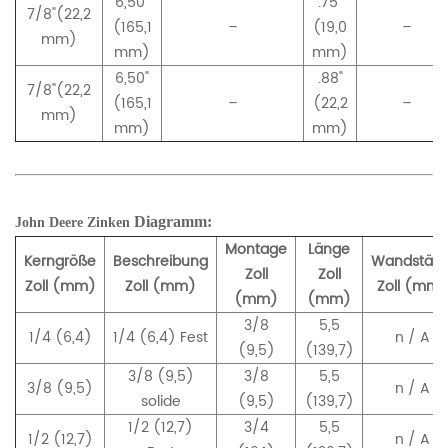
6,50"
.75"
7/8"(22,2
(165,1
–
(19,0
–
mm)
mm)
mm)
6,50"
.88"
7/8"(22,2
(165,1
–
(22,2
–
mm)
mm)
mm)
Diagramm:
John Deere
Zinken
Montage
Länge
Kerngröße
Beschreibung
Wandstärk
Zoll
Zoll
Zoll (mm)
Zoll (mm)
Zoll (mm)
(mm)
(mm)
3/8
5,5
1/4 (6,4)
1/4 (6,4) Fest
n / A
(9,5)
(139,7)
3/8 (9,5)
3/8
5,5
3/8 (9,5)
n / A
solide
(9,5)
(139,7)
1/2 (12,7)
3/4
5,5
1/2 (12,7)
n / A