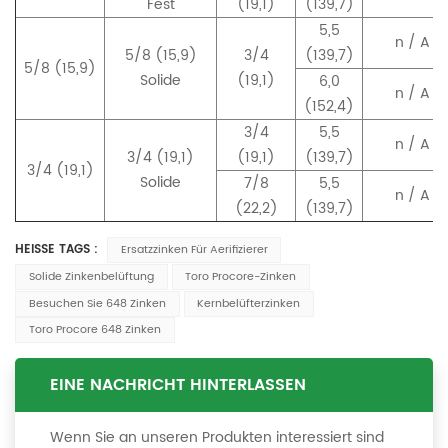
Fest
(19,1)
(139,7)
5,5
n / A
5/8 (15,9)
3/4
(139,7)
5/8 (15,9)
Solide
(19,1)
6,0
n / A
(152,4)
3/4
5,5
n / A
3/4 (19,1)
(19,1)
(139,7)
3/4 (19,1)
Solide
7/8
5,5
n / A
(22,2)
(139,7)
HEISSE TAGS :
Ersatzzinken Für Aerifizierer
Solide Zinkenbelüftung
Toro Procore-Zinken
Besuchen Sie 648 Zinken
Kernbelüfterzinken
Toro Procore 648 Zinken
EINE NACHRICHT HINTERLASSEN
Wenn Sie an unseren Produkten interessiert sind