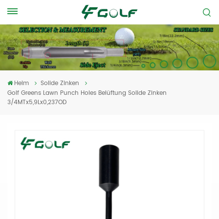
Heim
Solide Zinken
Golf Greens Lawn Punch Holes Belüftung Solide Zinken
3/4MTx5,9Lx0,237OD