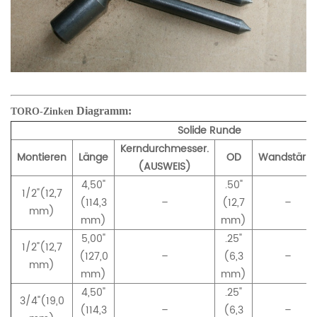
Diagramm:
TORO-Zinken
Solide Runde
Kerndurchmesser.
Montieren
Länge
OD
Wandstärke
(AUSWEIS)
4,50"
.50"
1/2"(12,7
(114
,
3
–
(12,7
–
mm)
mm)
mm)
5,00"
.25"
1/2"(12,7
(127,0
–
(6,3
–
mm)
mm)
mm)
4,50"
.25"
3/4"(19,0
(114,3
–
(6,3
–