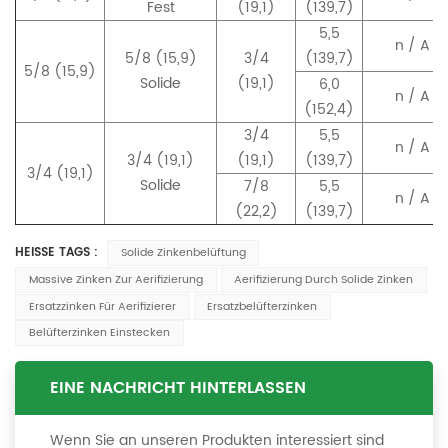
Fest
(19,1)
(139,7)
5,5
n / A
5/8 (15,9)
3/4
(139,7)
5/8 (15,9)
Solide
(19,1)
6,0
n / A
(152,4)
3/4
5,5
n / A
3/4 (19,1)
(19,1)
(139,7)
3/4 (19,1)
Solide
7/8
5,5
n / A
(22,2)
(139,7)
HEISSE TAGS :
Solide Zinkenbelüftung
Massive Zinken Zur Aerifizierung
Aerifizierung Durch Solide Zinken
Ersatzzinken Für Aerifizierer
Ersatzbelüfterzinken
Belüfterzinken Einstecken
EINE NACHRICHT HINTERLASSEN
Wenn Sie an unseren Produkten interessiert sind