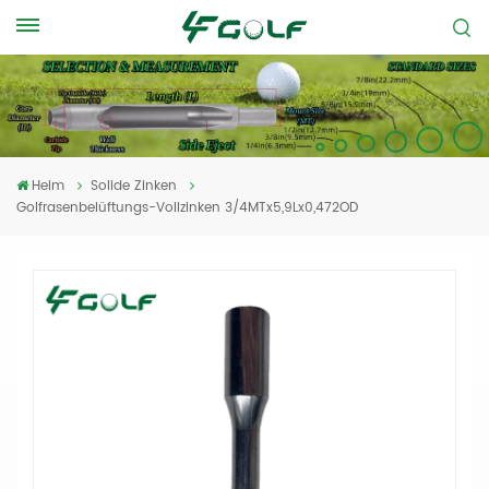
Heim
Solide Zinken
Golfrasenbelüftungs-Vollzinken 3/4MTx5,9Lx0,472OD