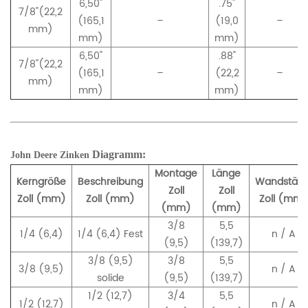
6,50"
.75"
7/8"(22,2
(165,1
–
(19,0
–
mm)
mm)
mm)
6,50"
.88"
7/8"(22,2
(165,1
–
(22,2
–
mm)
mm)
mm)
Diagramm:
John Deere
Zinken
Montage
Länge
Kerngröße
Beschreibung
Wandstärk
Zoll
Zoll
Zoll (mm)
Zoll (mm)
Zoll (mm)
(mm)
(mm)
3/8
5,5
1/4 (6,4)
1/4 (6,4) Fest
n / A
(9,5)
(139,7)
3/8 (9,5)
3/8
5,5
3/8 (9,5)
n / A
solide
(9,5)
(139,7)
1/2 (12,7)
3/4
5,5
1/2 (12,7)
n / A