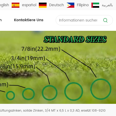
nglish
español
Deutsch
Filipino
بالعربية
n
Kontaktiere Uns
ftungszinken, solide Zinken, 3/4 MT x 6,5 L x 0,3 AD, ersetzt 108-9210