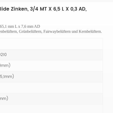
ide Zinken, 3/4 MT X 6,5 L X 0,3 AD,
165,1 mm L x 7,6 mm AD
nbelüftern, Grünbelüftern, Fairwaybelüftern und Kernbelüftern.
9210
19mm)
165,1mm)
.6mm)