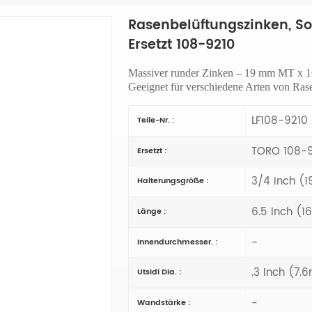
Rasenbelüftungszinken, Sol
Ersetzt 108-9210
Massiver runder Zinken – 19 mm MT x 
Geeignet für verschiedene Arten von Rase
LF108-9210
Teile-Nr. :
TORO 108-
Ersetzt :
3/4 Inch (
Halterungsgröße :
6.5 Inch (
Länge :
-
Innendurchmesser. :
.3 Inch (7
Utsidi Dia. :
-
Wandstärke :