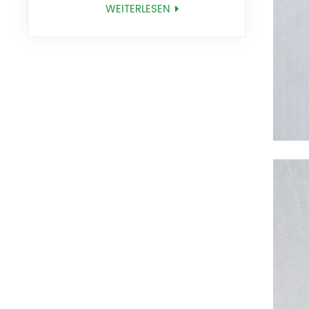
BM25318
WEITERLESEN