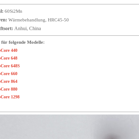
l:
60Si2Mn
ren:
Wärmebehandlung, HRC45-50
ftsort:
Anhui, China
 für folgende Modelle:
oCore 440
oCore 648
oCore 648S
oCore 660
oCore 864
oCore 880
oCore 1298