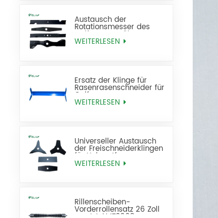
Austausch der
Rotationsmesser des
Golf-Rasenmähers
WEITERLESEN
Ersatz der Klinge für
Rasenrasenschneider für
Golfrasen
WEITERLESEN
Universeller Austausch
der Freischneiderklingen
für Unkrautfresser
WEITERLESEN
Rillenscheiben-
Vorderrollensatz 26 Zoll
ersetzt AMT2968