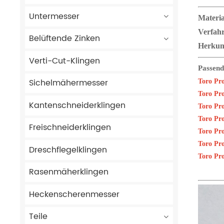
Untermesser
Materia
Verfah
Belüftende Zinken
Herkun
Verti-Cut-Klingen
Passend
Sichelmähermesser
Toro Pr
Toro Pr
Kantenschneiderklingen
Toro Pr
Toro Pr
Freischneiderklingen
Toro Pr
Toro Pr
Dreschflegelklingen
Toro Pr
Rasenmäherklingen
Heckenscherenmesser
Teile