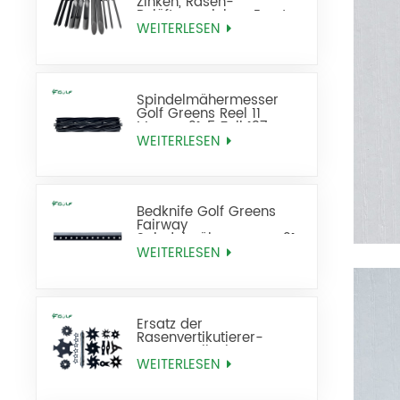
Zinken, Rasen-
Belüftungszinken, Ersatz
WEITERLESEN
Spindelmähermesser
Golf Greens Reel 11
Messer 21x5 Zoll 137-
8512
WEITERLESEN
Bedknife Golf Greens
Fairway
Spindelmähermesser 21
Zoll Standard ersetzt 93-
WEITERLESEN
4262
Ersatz der
Rasenvertikutierer-
Rasenvertikutierer-
Rasenfräse
WEITERLESEN