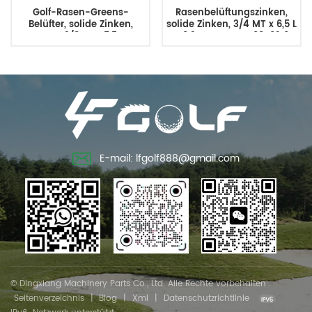
Golf-Rasen-Greens-
Rasenbelüftungszinken,
Belüfter, solide Zinken,
solide Zinken, 3/4 MT x 6,5 L
Ersatz, 3/8MT x 5,5L x
x 0,3 AD, ersetzt 108-9210
0,48OD
E-mail: lfgolf888@gmail.com
© Dingxiang Machinery Parts Co., Ltd. Alle Rechte vorbehalten .
Seitenverzeichnis
|
Blog
|
Xml
|
Datenschutzrichtlinie