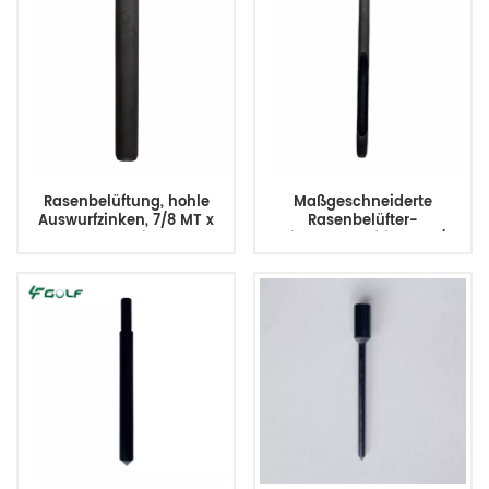
Rasenbelüftung, hohle
Maßgeschneiderte
Auswurfzinken, 7/8 MT x
Rasenbelüfter-
5,75 l, langlebig, ersetzt
Seitenauswurfzinken 3/8
108-9193
MT x 5,75 l