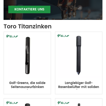
KONTAKTIERE UNS
Toro Titanzinken
Golf-Greens, die solide
Langlebiger Golf-
Seitenauswurfzinken
Rasenbelüfter mit soliden
belüften, 3/4 MT x 5,9 l
Zinken, 3/4MT x 6,0L x
0,625OD, ersetzt TCU38365