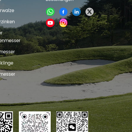
rwalze
rzinken
er
enmesser
messer
rklinge
messer