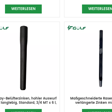
WEITERLESEN
WEITERLESE
ay-Belüfterzinken, hohler Auswurf
Maßgeschneiderte Rasen
 langlebig, Standard, 3/4 MT x 6 l,
verlängerte Zinken mi
TCU38359
Seitenauswurf, 18 mm