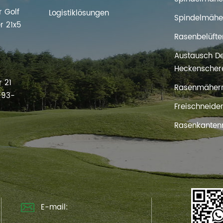
 Golf
Logistiklösungen
Spindelmähe
r 21x5
Rasenbelüfte
Austausch D
s
Heckenscher
 21
Rasenmäher
t 93-
Freischneide
Rasenkanten
E-mail: