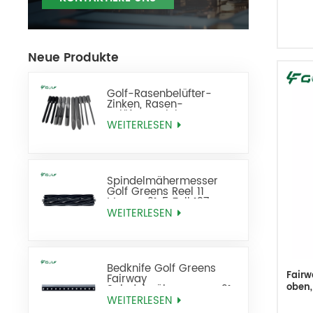
Neue Produkte
Golf-Rasenbelüfter-
Zinken, Rasen-
Belüftungszinken, Ersatz
WEITERLESEN
Spindelmähermesser
Golf Greens Reel 11
Messer 21x5 Zoll 137-
8512
WEITERLESEN
Bedknife Golf Greens
Fairw
Fairway
oben,
Spindelmähermesser 21
Zoll Standard ersetzt 93-
WEITERLESEN
4262