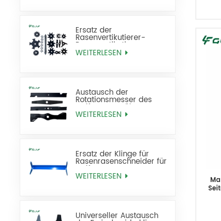
Ersatz der
Rasenvertikutierer-
Rasenvertikutierer-
Rasenfräse
WEITERLESEN
Austausch der
Rotationsmesser des
Golf-Rasenmähers
WEITERLESEN
Ersatz der Klinge für
Rasenrasenschneider für
Golfrasen
WEITERLESEN
Ma
Sei
Universeller Austausch