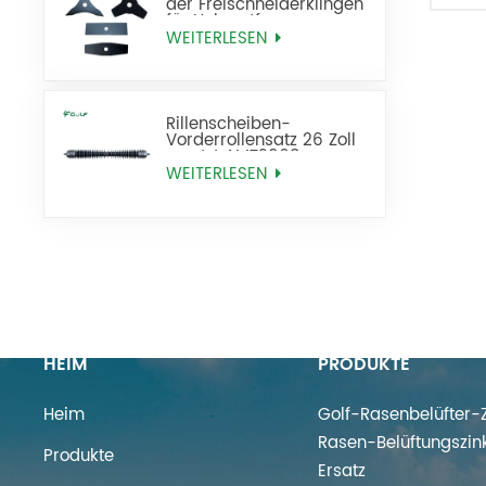
der Freischneiderklingen
für Unkrautfresser
WEITERLESEN
Rillenscheiben-
Vorderrollensatz 26 Zoll
ersetzt AMT2968
BM25318
WEITERLESEN
HEIM
PRODUKTE
Heim
Golf-Rasenbelüfter-Z
Rasen-Belüftungszin
Produkte
Ersatz