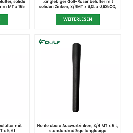
üfter, solide
Langlebiger Golf-Rasenbelüfter mit
 mm MT x 165
soliden Zinken, 3/4MT x 6,0L x 0,625OD,
ersetzt TCU38365
N
WEITERLESEN
elüfter mit
Hohle obere Auswurfzinken, 3/4 MT x 6 L,
 x 5,9 l
standardmäßige langlebige