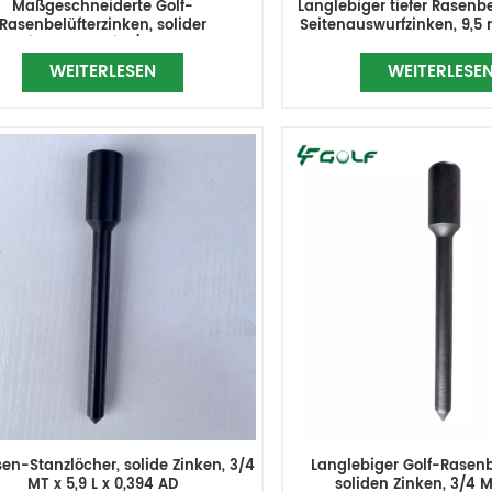
Maßgeschneiderte Golf-
Langlebiger tiefer Rasenbel
Rasenbelüfterzinken, solider
Seitenauswurfzinken, 9,5
Seitenauswurf, 3/4MTx6L
mm L
WEITERLESEN
WEITERLESE
sen-Stanzlöcher, solide Zinken, 3/4
Langlebiger Golf-Rasenb
MT x 5,9 L x 0,394 AD
soliden Zinken, 3/4 MT