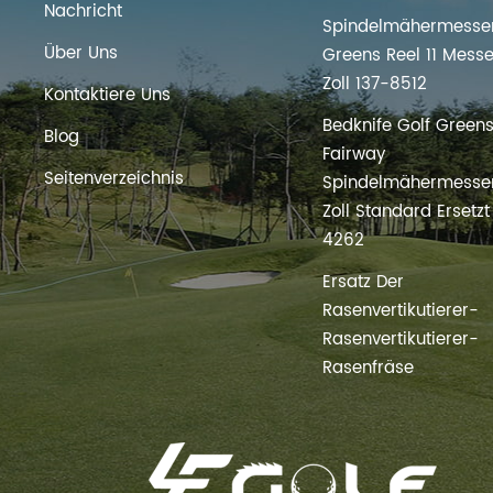
Nachricht
Spindelmähermesser
Über Uns
Greens Reel 11 Messe
Zoll 137-8512
Kontaktiere Uns
Bedknife Golf Green
Blog
Fairway
Seitenverzeichnis
Spindelmähermesser
Zoll Standard Ersetz
4262
Ersatz Der
Rasenvertikutierer-
Rasenvertikutierer-
Rasenfräse