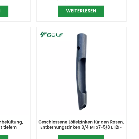
Belüfterzinken, ersetzt TCU38363
N
WEITERLESEN
belüftung,
Geschlossene Löffelzinken für den Rasen,
t tiefem
Entkernungszinken 3/4 MTx7-5/8 L 121-
 x 300 mm
4894