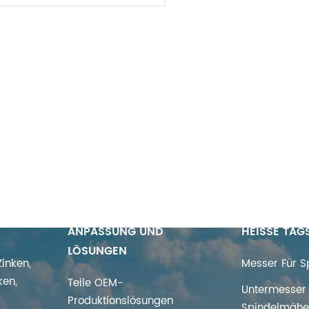
ANPASSUNG UND
HEISSE TAG
LÖSUNGEN
inken,
Messer Für 
ken,
Teile OEM-
Untermesser 
Produktionslösungen
Spindelmähe