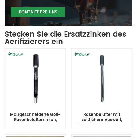
KONTAKTIERE UNS
Stecken Sie die Ersatzzinken des
Aerifizierers ein
Maßgeschneiderte Golf-
Rasenbelüfter mit
Rasenbelüfterzinken,
seitlichem Auswurf,
solider Seitenauswurf,
Kriegerzinken, 9,5 mm MT x
3/4MTx6L
111 mm Länge