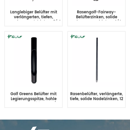
Langlebiger Belüfter mit
Rasengolf-Fairway-
verlängerten, tiefen,
Belüfterzinken, solide
massiven Nadelzinken, 5/16
Seitenauswurfzinken, 3/4
MT x 10 l, ersetzt SGS08313
MT x 5,9 l
Golf Greens Belüfter mit
Rasenbelüfter, verlängerte,
Legierungsspitze, hohle
tiefe, solide Nadelzinken, 12
Seitenauswurfzinken, 3/4
mm MT x 361,9 l, ersetzt
MT x 5,9 L x 0,488 ID
SGS12500