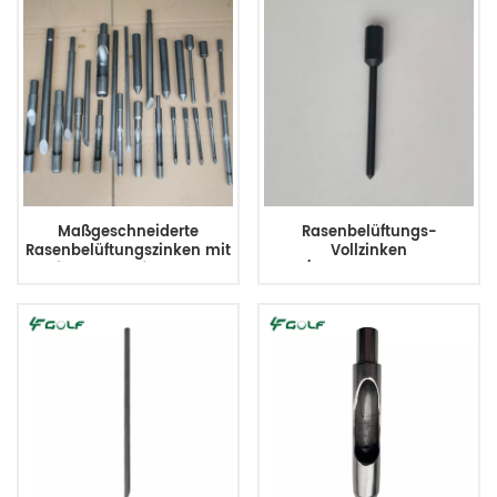
Maßgeschneiderte
Rasenbelüftungs-
Rasenbelüftungszinken mit
Vollzinken
Seitenauswurf 8MTx165L
3/4MTx5,9Lx0,315OD