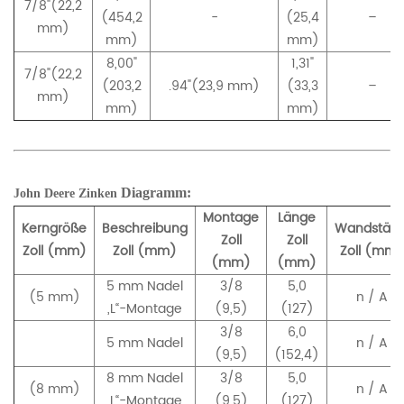
7/8"(22,2
(454,2
-
(25,4
–
mm)
mm)
mm)
8,00"
1,31"
7/8"(22,2
(203,2
.94"(23,9 mm)
(33,3
–
mm)
mm)
mm)
Diagramm:
John Deere
Zinken
Montage
Länge
Kerngröße
Beschreibung
Wandstärk
Zoll
Zoll
Zoll (mm)
Zoll (mm)
Zoll (mm)
(mm)
(mm)
5 mm Nadel
3/8
5,0
(5 mm)
n / A
„L“-Montage
(9,5)
(127)
3/8
6,0
5 mm Nadel
n / A
(9,5)
(152,4)
8 mm Nadel
3/8
5,0
(8 mm)
n / A
„L“-Montage
(9,5)
(127)