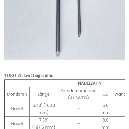
Diagramm:
TORO-Zinken
NADELZAHN
Kerndurchmesser.
Montieren
Länge
OD
Wandst
(AUSWEIS)
6,43" (163,3
5,0
Nadel
–
–
mm)
mm
7,38"
8,0
Nadel
–
–
(187,
5
mm)
mm