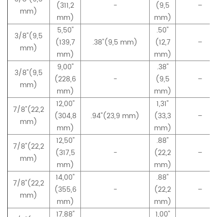
(311,2
-
(9,5
–
mm)
mm)
mm)
5,50"
.50"
3/8"(9,5
(139,7
.38"(9,5 mm)
(12,7
–
mm)
mm)
mm)
9,00"
.38"
3/8"(9,5
(228,6
-
(9,5
–
mm)
mm)
mm)
12,00"
1,31"
7/8"(22,2
(304,8
.94"(23,9 mm)
(33,3
–
mm)
mm)
mm)
12,50"
.88"
7/8"(22,2
(317,5
-
(22,2
–
mm)
mm)
mm)
14,00"
.88"
7/8"(22,2
(355,6
-
(22,2
–
mm)
mm)
mm)
17,88"
1,00"