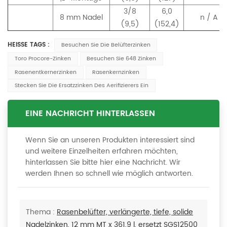
3/8
6,0
8 mm Nadel
n / A
(9,5)
(152,4)
HEISSE TAGS :
Besuchen Sie Die Belüfterzinken
Toro Procore-Zinken
Besuchen Sie 648 Zinken
Rasenentkernerzinken
Rasenkernzinken
Stecken Sie Die Ersatzzinken Des Aerifizierers Ein
EINE NACHRICHT HINTERLASSEN
Wenn Sie an unseren Produkten interessiert sind
und weitere Einzelheiten erfahren möchten,
hinterlassen Sie bitte hier eine Nachricht. Wir
werden Ihnen so schnell wie möglich antworten.
Thema :
Rasenbelüfter, verlängerte, tiefe, solide
Nadelzinken, 12 mm MT x 361,9 l, ersetzt SGS12500