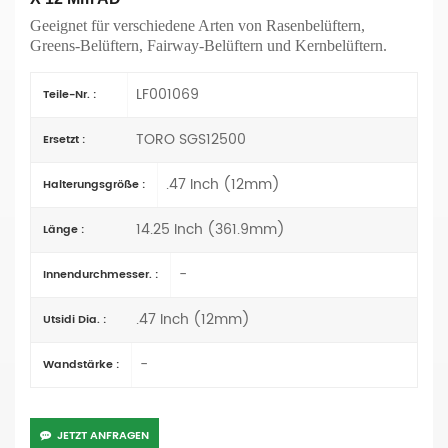
Geeignet für verschiedene Arten von Rasenbelüftern,
Greens-Belüftern, Fairway-Belüftern und Kernbelüftern.
LF001069
Teile-Nr. :
TORO SGS12500
Ersetzt :
.47 Inch (12mm)
Halterungsgröße :
14.25 Inch (361.9mm)
Länge :
-
Innendurchmesser. :
.47 Inch (12mm)
Utsidi Dia. :
-
Wandstärke :
JETZT ANFRAGEN