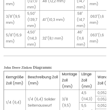
(127,0
.48"(12,2 mm)
(14,7
mm)
mm)
mm)
mm)
5,50"
.58"
3/8"(9,5
.063"(1,6
(139,7
.41"(10,3 mm)
(14,7
mm)
mm)
mm)
mm)
4,50"
.46"
5/8"(15,9
.063"(1,6
(114,3
.32"(8,1 mm)
(11,6
mm)
mm)
mm)
mm)
Diagramm:
John Deere
Zinken
Montage
Länge
Kerngröße
Beschreibung Zoll
Wandst
Zoll
Zoll
Zoll (mm)
(mm)
Zoll (
(mm)
(mm)
4,5
0,052 (
(114,3)
1/4 (6,4) Solider
3/8
0,052 (
1/4 (6,4)
Seitenauswurf
(9,5)
5,5
0,052 (