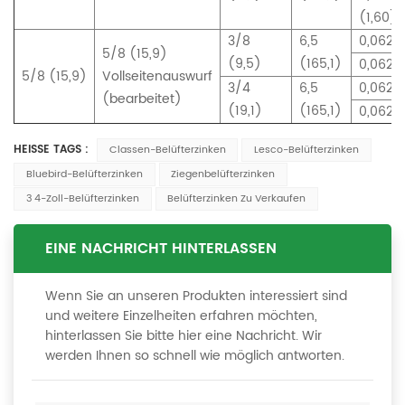
(1,60)
3/8
6,5
0,062 (
5/8 (15,9)
(9,5)
(165,1)
0,062 (
5/8 (15,9)
Vollseitenauswurf
3/4
6,5
0,062 (
(bearbeitet)
(19,1)
(165,1)
0,062 (
HEISSE TAGS :
Classen-Belüfterzinken
Lesco-Belüfterzinken
Bluebird-Belüfterzinken
Ziegenbelüfterzinken
3 4-Zoll-Belüfterzinken
Belüfterzinken Zu Verkaufen
EINE NACHRICHT HINTERLASSEN
Wenn Sie an unseren Produkten interessiert sind
und weitere Einzelheiten erfahren möchten,
hinterlassen Sie bitte hier eine Nachricht. Wir
werden Ihnen so schnell wie möglich antworten.