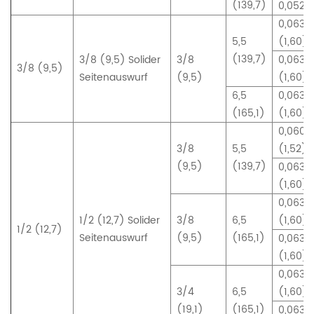
(139,7)
0,052 (
0,063
5,5
(1,60)
(139,7)
3/8 (9,5) Solider
3/8
0,063
3/8 (9,5)
Seitenauswurf
(9,5)
(1,60)
6,5
0,063
(165,1)
(1,60)
0,060
3/8
5,5
(1,52)
(9,5)
(139,7)
0,063
(1,60)
0,063
1/2 (12,7) Solider
3/8
6,5
(1,60)
1/2 (12,7)
Seitenauswurf
(9,5)
(165,1)
0,063
(1,60)
0,063
3/4
6,5
(1,60)
(19,1)
(165,1)
0,063