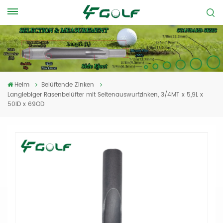
Heim
Belüftende Zinken
Langlebiger Rasenbelüfter mit Seitenauswurfzinken, 3/4MT x 5,9L x
50ID x 69OD