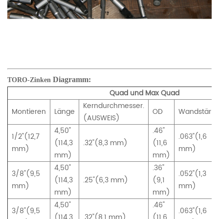
Diagramm:
TORO-Zinken
Quad und Max Quad
Kerndurchmesser.
Montieren
Länge
OD
Wandstärke
(AUSWEIS)
4,50"
.46"
1/2"(12,7
.063"(1,6
(114,3
.32"(8,3 mm)
(11,6
mm)
mm)
mm)
mm)
4,50"
.36"
3/8"(9,5
.052"(1,3
(114,3
.25"(6,3 mm)
(9,1
mm)
mm)
mm)
mm)
4,50"
.46"
3/8"(9,5
.063"(1,6
(114,3
.32"(8,1 mm)
(11,6