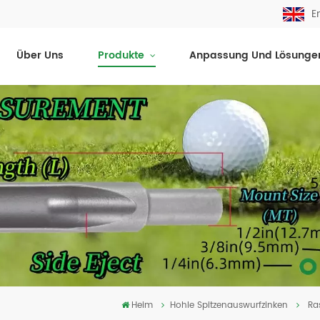
E
Über Uns
Produkte
Anpassung Und Lösunge
Heim
Hohle Spitzenauswurfzinken
Ra