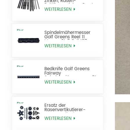
Zinken, Rasen-
Belüftungszinken, Ersatz
WEITERLESEN
Spindelmähermesser
Golf Greens Reel 11
Messer 21x5 Zoll 137-
8512
WEITERLESEN
Bedknife Golf Greens
Fairway
Spindelmähermesser 21
Zoll Standard ersetzt 93-
WEITERLESEN
4262
Ersatz der
Rasenvertikutierer-
Rasenvertikutierer-
Rasenfräse
WEITERLESEN