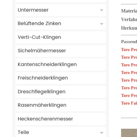
Untermesser
Materia
Verfah
Belüftende Zinken
Herkun
Verti-Cut-Klingen
Passend
Sichelmähermesser
Toro Pr
Toro Pr
Kantenschneiderklingen
Toro Pr
Toro Pr
Freischneiderklingen
Toro Pr
Toro Pr
Dreschflegelklingen
Toro Pr
Toro Fai
Rasenmäherklingen
Heckenscherenmesser
Teile