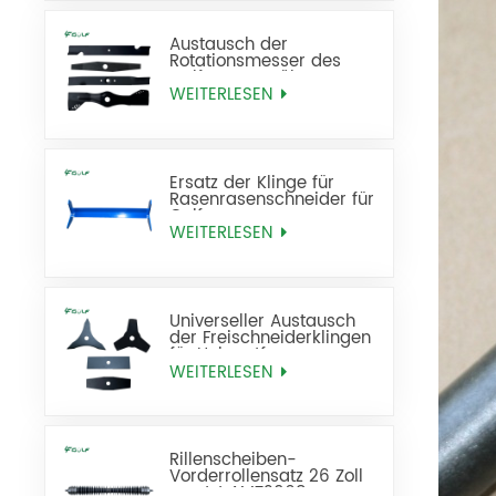
Austausch der
Rotationsmesser des
Golf-Rasenmähers
WEITERLESEN
Ersatz der Klinge für
Rasenrasenschneider für
Golfrasen
WEITERLESEN
Universeller Austausch
der Freischneiderklingen
für Unkrautfresser
WEITERLESEN
Rillenscheiben-
Vorderrollensatz 26 Zoll
ersetzt AMT2968