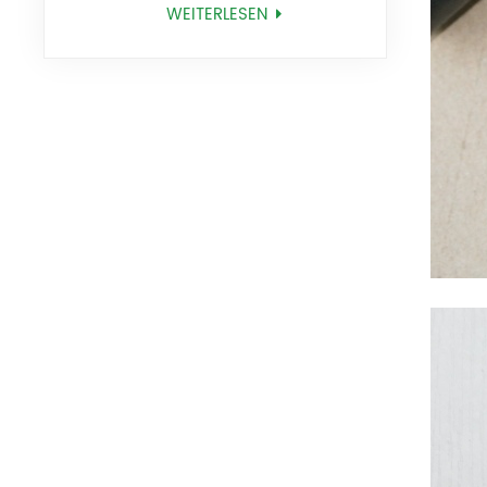
BM25318
WEITERLESEN