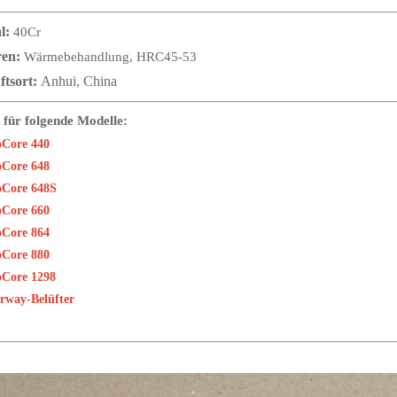
l:
40Cr
ren:
Wärmebehandlung, HRC45-53
ftsort:
Anhui, China
 für folgende Modelle:
oCore 440
oCore 648
oCore 648S
oCore 660
oCore 864
oCore 880
oCore 1298
rway-Belüfter