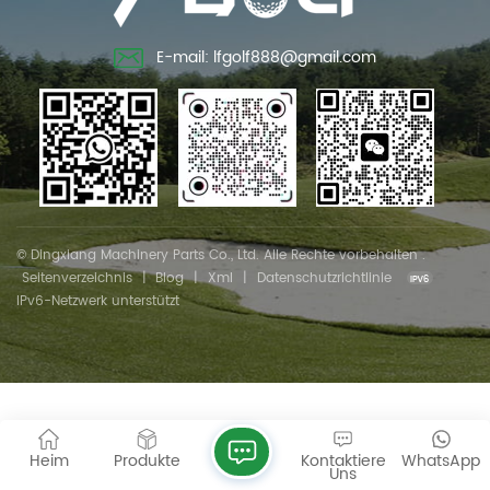
E-mail: lfgolf888@gmail.com
© Dingxiang Machinery Parts Co., Ltd. Alle Rechte vorbehalten .
Seitenverzeichnis
|
Blog
|
Xml
|
Datenschutzrichtlinie
IPv6-Netzwerk unterstützt
Heim
Produkte
Kontaktiere
WhatsApp
Uns