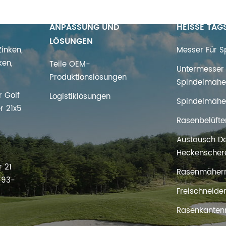
ANPASSUNG UND
HEISSE TAG
LÖSUNGEN
inken,
Messer Für 
ken,
Teile OEM-
Untermesser 
Produktionslösungen
Spindelmähe
 Golf
Logistiklösungen
Spindelmähe
r 21x5
Rasenbelüfte
Austausch D
s
Heckenscher
 21
Rasenmäher
t 93-
Freischneide
Rasenkanten