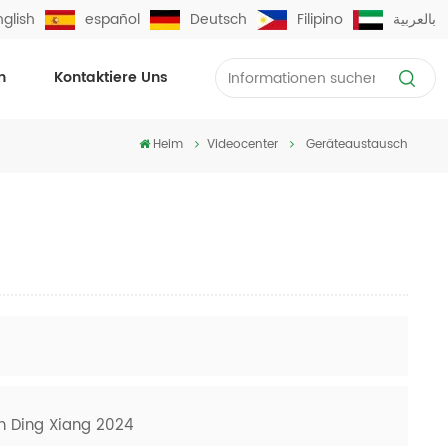
nglish
español
Deutsch
Filipino
بالعربية
n
Kontaktiere Uns
Heim
Videocenter
Geräteaustausch
n Ding Xiang 2024