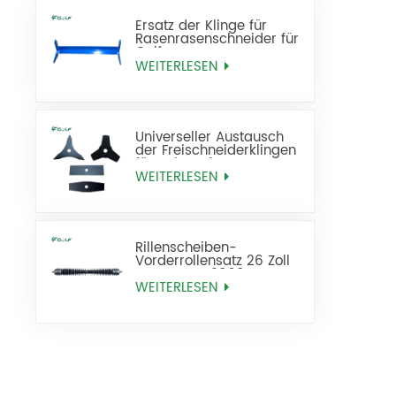
Ersatz der Klinge für
Rasenrasenschneider für
Golfrasen
WEITERLESEN
Universeller Austausch
der Freischneiderklingen
für Unkrautfresser
WEITERLESEN
Rillenscheiben-
Vorderrollensatz 26 Zoll
ersetzt AMT2968
BM25318
WEITERLESEN