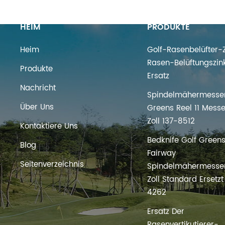
HEIM
PRODUKTE
Heim
Golf-Rasenbelüfter-Z
Rasen-Belüftungszin
Produkte
Ersatz
Nachricht
Spindelmähermesser
Über Uns
Greens Reel 11 Messe
Zoll 137-8512
Kontaktiere Uns
Bedknife Golf Green
Blog
Fairway
Seitenverzeichnis
Spindelmähermesser
Zoll Standard Ersetz
4262
Ersatz Der
Rasenvertikutierer-