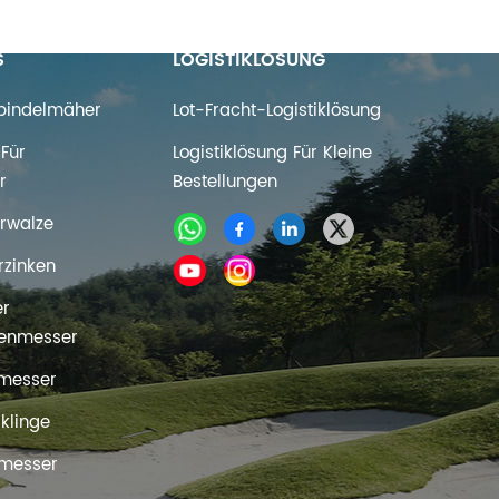
S
LOGISTIKLÖSUNG
Spindelmäher
Lot-Fracht-Logistiklösung
Für
Logistiklösung Für Kleine
r
Bestellungen
rwalze
rzinken
er
enmesser
messer
rklinge
messer