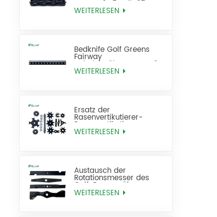
Messer 21x5 Zoll 137-
8512
WEITERLESEN
Bedknife Golf Greens
Fairway
Spindelmähermesser 21
Zoll Standard ersetzt 93-
WEITERLESEN
4262
Ersatz der
Rasenvertikutierer-
Rasenvertikutierer-
Rasenfräse
WEITERLESEN
Austausch der
Rotationsmesser des
Golf-Rasenmähers
WEITERLESEN