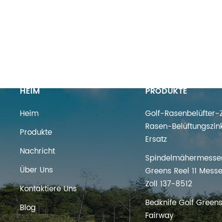
HEIM
PRODUKTE
Heim
Golf-Rasenbelüfter-Z
Rasen-Belüftungszin
Produkte
Ersatz
Nachricht
Spindelmähermesser
Über Uns
Greens Reel 11 Messe
Zoll 137-8512
Kontaktiere Uns
Bedknife Golf Green
Blog
Fairway