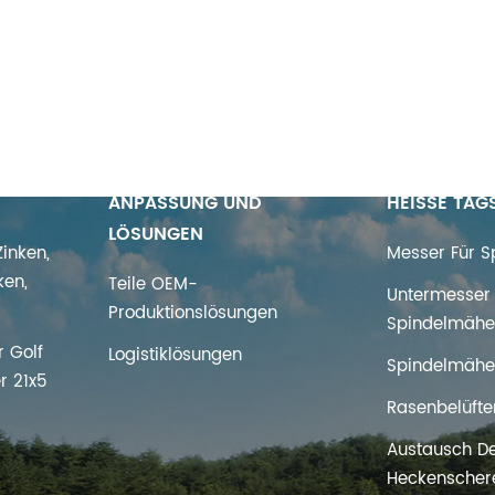
ANPASSUNG UND
HEISSE TAG
LÖSUNGEN
inken,
Messer Für 
ken,
Teile OEM-
Untermesser 
Produktionslösungen
Spindelmähe
 Golf
Logistiklösungen
Spindelmähe
r 21x5
Rasenbelüfte
Austausch D
s
Heckenscher