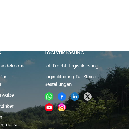
S
LOGISTIKLÖSUNG
Spindelmäher
Lot-Fracht-Logistiklösung
Für
Logistiklösung Für Kleine
r
Bestellungen
rwalze
rzinken
er
enmesser