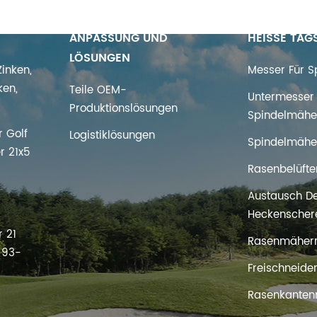
ANPASSUNG UND
HEISSE TAG
LÖSUNGEN
inken,
Messer Für 
ken,
Teile OEM-
Untermesser 
Produktionslösungen
Spindelmähe
 Golf
Logistiklösungen
Spindelmähe
r 21x5
Rasenbelüfte
Austausch D
s
Heckenscher
 21
Rasenmäher
t 93-
Freischneide
Rasenkanten