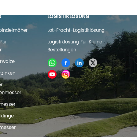
S
LOGISTIKLÖSUNG
Spindelmäher
Lot-Fracht-Logistiklösung
Für
Logistiklösung Für Kleine
r
Bestellungen
rwalze
rzinken
er
enmesser
messer
rklinge
messer