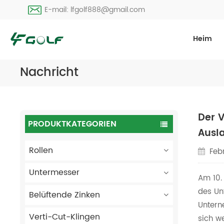
E-mail: lfgolf888@gmail.com
Heim
Nachricht
Der 
PRODUKTKATEGORIEN
Ausl
Rollen
Febr
Untermesser
Am 10.
des Un
Belüftende Zinken
Untern
Verti-Cut-Klingen
sich we