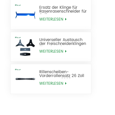
Ersatz der Klinge für
Rasenrasenschneider für
Golfrasen
WEITERLESEN
Universeller Austausch
der Freischneiderklingen
für Unkrautfresser
WEITERLESEN
Rillenscheiben-
Vorderrollensatz 26 Zoll
ersetzt AMT2968
BM25318
WEITERLESEN