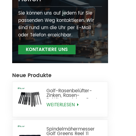
Sie können uns auf jedem für Sie
passenden Weg kontaktieren. Wir
sind rund um die Uhr per E-Mail
oder Telefon erreichbar.
KONTAKTIERE UNS
Neue Produkte
Golf-Rasenbelüfter-
Zinken, Rasen-
Belüftungszinken, Ersatz
WEITERLESEN
Spindelmähermesser
Golf Greens Reel 11