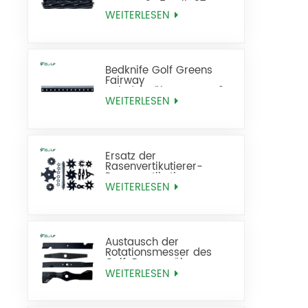
Messer 21x5 Zoll 137-
8512
WEITERLESEN
Bedknife Golf Greens
Fairway
Spindelmähermesser 21
Zoll Standard ersetzt 93-
WEITERLESEN
4262
Ersatz der
Rasenvertikutierer-
Rasenvertikutierer-
Rasenfräse
WEITERLESEN
Austausch der
Rotationsmesser des
Golf-Rasenmähers
WEITERLESEN