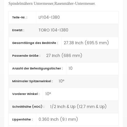
Spindelmähern
Untermesser
,Rasenmäher-Untermesser.
LF104-1380
Teile-Nr. :
TORO 104-1380
Ersetzt :
27.38 Inch (695.5 mm)
Gesamtlänge des BedKnife :
27 Inch (686 mm)
Passende Größe :
10
Anzahl der Befestigungslöcher :
10°
Minimaler Spitzenwinkel :
10°
Vorderer Winkel :
1/2 Inch & Up (12.7 mm & Up)
Schnitthöhe (HOC) :
0.360 Inch (9.1 mm)
Lippenhöhe :