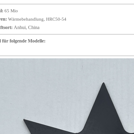
l:
65 Mio
ren:
Wärmebehandlung, HRC50-54
ftsort:
Anhui, China
 für folgende Modelle: