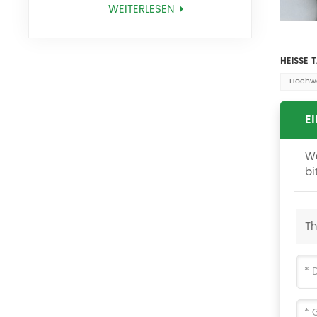
BM25318
WEITERLESEN
HEISSE 
Hochwe
E
We
bi
T