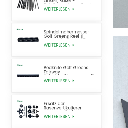
Zinken, Rasen-
Belüftungszinken, Ersatz
WEITERLESEN
Spindelmähermesser
Golf Greens Reel 11
Messer 21x5 Zoll 137-
8512
WEITERLESEN
Bedknife Golf Greens
Fairway
Spindelmähermesser 21
Zoll Standard ersetzt 93-
WEITERLESEN
4262
Ersatz der
Rasenvertikutierer-
Rasenvertikutierer-
Rasenfräse
WEITERLESEN