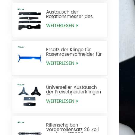
Austausch der
Rotationsmesser des
Golf-Rasenmähers
WEITERLESEN
Ersatz der Klinge für
Rasenrasenschneider für
Golfrasen
WEITERLESEN
Universeller Austausch
der Freischneiderklingen
für Unkrautfresser
WEITERLESEN
Rillenscheiben-
Vorderrollensatz 26 Zoll
ersetzt AMT2968