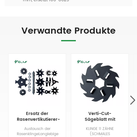
Verwandte Produkte
Ersatz der
Verti-Cut-
Rasenvertikutierer-
Sägeblatt mit
Rasenvertikutierer-
Hartmetallspitze,
Austausch der
KLINGE 11 ZÄHNE
Rasenfräse
11 Zähne, 5 Zoll, 1,2
RasenklingeLanglebige
(SCHMALES
mm, ersetzt 106-