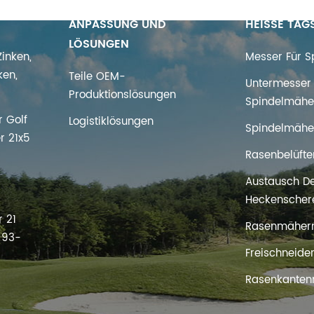
ANPASSUNG UND
HEISSE TAG
LÖSUNGEN
inken,
Messer Für 
ken,
Teile OEM-
Untermesser 
Produktionslösungen
Spindelmähe
 Golf
Logistiklösungen
Spindelmähe
r 21x5
Rasenbelüfte
Austausch D
s
Heckenscher
 21
Rasenmäher
t 93-
Freischneide
Rasenkanten