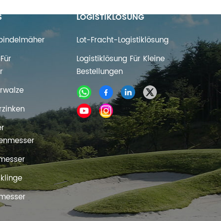
S
LOGISTIKLÖSUNG
Spindelmäher
Lot-Fracht-Logistiklösung
Für
Logistiklösung Für Kleine
r
Bestellungen
rwalze
rzinken
er
enmesser
messer
rklinge
messer