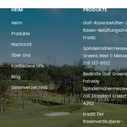
HEIM
PRODUKTE
Heim
Golf-Rasenbelüfter-Z
Rasen-Belüftungszin
Produkte
Ersatz
Nachricht
Spindelmähermesser
Über Uns
Greens Reel 11 Messe
Zoll 137-8512
Kontaktiere Uns
Bedknife Golf Green
Blog
Fairway
Seitenverzeichnis
Spindelmähermesser
Zoll Standard Ersetz
4262
Ersatz Der
Rasenvertikutierer-