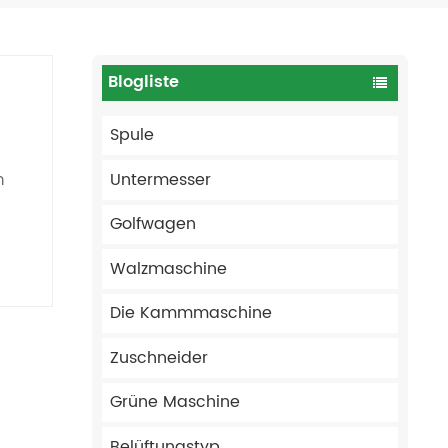
Blogliste
Spule
Untermesser
n
Golfwagen
Walzmaschine
 aus
Die Kammmaschine
Zuschneider
ür
en
Grüne Maschine
ir
Belüftungstyp