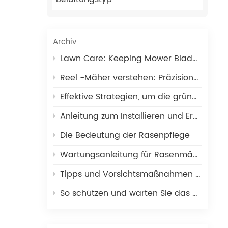
t
em
Archiv
rer
Lawn Care: Keeping Mower Blades in Optimal Condition
ngen
 die
Reel -Mäher verstehen: Präzisionsschneiden für Rasenflächen
ass
Effektive Strategien, um die grüne Geschwindigkeit schnell zu erhöhen
sich
Anleitung zum Installieren und Ersetzen von Rasenmähermessern
 ·
Die Bedeutung der Rasenpflege
n,
Wartungsanleitung für Rasenmäher: Anzeichen dafür, dass es Zeit ist, die Messer zu schärfen
Tipps und Vorsichtsmaßnahmen für die Wartung Ihres Golf-Rollenmähermessers
So schützen und warten Sie das Toro-Mähmesser