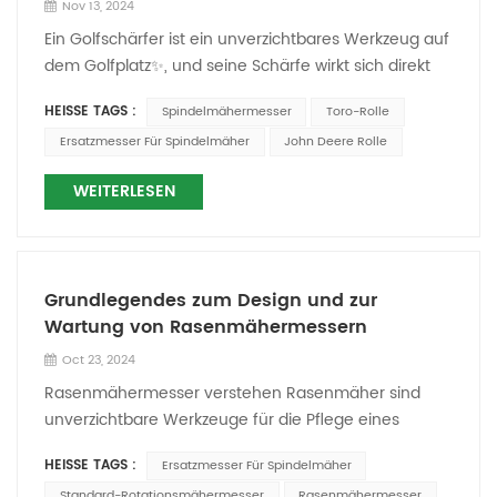
Nov 13, 2024
Ein Golfschärfer ist ein unverzichtbares Werkzeug auf
dem Golfplatz✨, und seine Schärfe wirkt sich direkt
auf die Leistung und Effektivität Ihrer Schläger aus.
HEISSE TAGS :
Spindelmähermesser
Toro-Rolle
Daher ist die regelmäßige Wartung Ihres Schärfers
Ersatzmesser Für Spindelmäher
John Deere Rolle
ein Muss für jeden Golfbegeisterten und Profispieler!
Hier finden Sie einige Tipps und
WEITERLESEN
Vorsichtsmaßnahmen für die richtige Wartung Ihres
Spitzers📍. 1️⃣ Regelmäßige Inspektion Bevor Sie Ihren
Spitzer verwenden, überprüfen Sie immer die Klinge,
um sicherzustellen, dass sie keine Absplitterungen
Grundlegendes zum Design und zur
oder Stumpfheit aufweist. Wenn Sie erhebliche
Wartung von Rasenmähermessern
Abnutzungserscheinungen feststellen, ist es Zeit für
eine Wartung⚒️. 2️⃣ Reinigen Sie die
Oct 23, 2024
Spindelmähermesser Reinigen Sie das Messer vor
Rasenmähermesser verstehen Rasenmäher sind
dem Schärfen gründlich mit Wasser und einer
unverzichtbare Werkzeuge für die Pflege eines
weichen Bürste, um Grasschnitt und Schmutz zu
gepflegten und gesunden Rasens, und das Messer
entfernen. Eine saubere Klinge lässt sich leichter
HEISSE TAGS :
Ersatzmesser Für Spindelmäher
ist eine ihrer Kernkomponenten. Verständnis des
prüfen und warten 🧼. 3️⃣ Verwenden Sie
Standard-Rotationsmähermesser
Rasenmähermesser