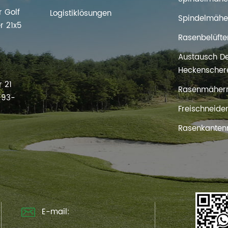
 Golf
Logistiklösungen
Spindelmähe
r 21x5
Rasenbelüfte
Austausch D
s
Heckenscher
 21
Rasenmäher
t 93-
Freischneide
Rasenkanten
E-mail: