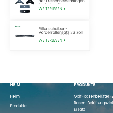
der Freischneiderklingen
für Unkrautfresser
WEITERLESEN
Rillenscheiben-
Vorderrollensatz 26 Zoll
ersetzt AMT2968
BM25318
WEITERLESEN
HEIM
PRODUKTE
Heim
Golf-Rasenbelüfter-Z
Rasen-Belüftungszin
Produkte
Ersatz