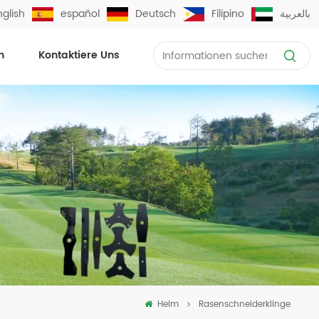
nglish
español
Deutsch
Filipino
بالعربية
n
Kontaktiere Uns
Heim
Rasenschneiderklinge