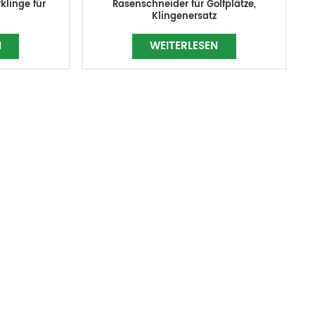
klinge für
Rasenschneider für Golfplätze,
Klingenersatz
N
WEITERLESEN