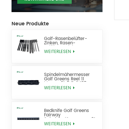
Neue Produkte
Golf-Rasenbelüfter-
Zinken, Rasen-
Belüftungszinken, Ersatz
WEITERLESEN
Spindelmähermesser
Golf Greens Reel 11
Messer 21x5 Zoll 137-
8512
WEITERLESEN
Bedknife Golf Greens
Fairway
Spindelmähermesser 21
Zoll Standard ersetzt 93-
WEITERLESEN
4262