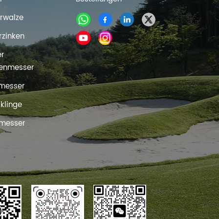
rwalze
rzinken
er
enmesser
messer
rklinge
messer