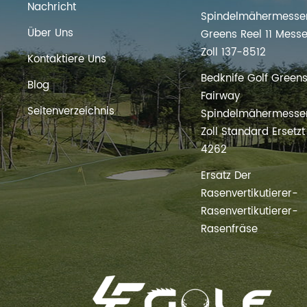
Nachricht
Spindelmähermesser
Über Uns
Greens Reel 11 Messe
Zoll 137-8512
Kontaktiere Uns
Bedknife Golf Green
Blog
Fairway
Seitenverzeichnis
Spindelmähermesser
Zoll Standard Ersetz
4262
Ersatz Der
Rasenvertikutierer-
Rasenvertikutierer-
Rasenfräse