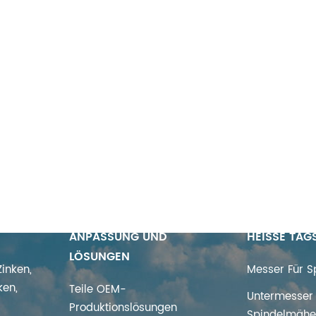
ANPASSUNG UND
HEISSE TAG
LÖSUNGEN
inken,
Messer Für 
ken,
Teile OEM-
Untermesser 
Produktionslösungen
Spindelmähe