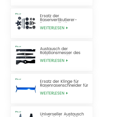
Ersatz der
Rasenvertikutierer-
Rasenvertikutierer-
Rasenfräse
WEITERLESEN
Austausch der
Rotationsmesser des
Golf-Rasenmähers
WEITERLESEN
Ersatz der Klinge für
Rasenrasenschneider für
Golfrasen
WEITERLESEN
Universeller Austausch