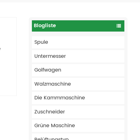
Blogliste
Spule
e
Untermesser
Golfwagen
Walzmaschine
Die Kammmaschine
Zuschneider
s
Grüne Maschine
Belüftungstyp