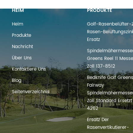
HEIM
PRODUKTE
Heim
Golf-Rasenbelüfter-Z
Rasen-Belüftungszin
Produkte
Ersatz
Nachricht
Spindelmähermesser
Über Uns
Greens Reel 11 Messe
Zoll 137-8512
Kontaktiere Uns
Bedknife Golf Green
Blog
Fairway
Seitenverzeichnis
Spindelmähermesser
Zoll Standard Ersetz
4262
Ersatz Der
Rasenvertikutierer-