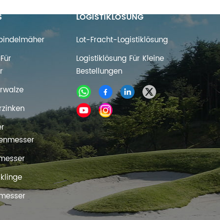
S
LOGISTIKLÖSUNG
Spindelmäher
Lot-Fracht-Logistiklösung
Für
Logistiklösung Für Kleine
r
Bestellungen
rwalze
rzinken
er
enmesser
messer
rklinge
messer