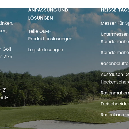
ANPASSUNG UND
HEISSE TAG
LÖSUNGEN
inken,
Messer Für 
ken,
Teile OEM-
Untermesser 
Produktionslösungen
Spindelmähe
 Golf
Logistiklösungen
Spindelmähe
r 21x5
Rasenbelüfte
Austausch D
s
Heckenscher
 21
Rasenmäher
t 93-
Freischneide
Rasenkanten