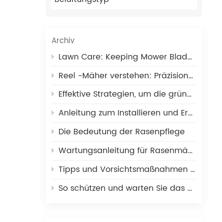
ut
n,
d
Archiv
Lawn Care: Keeping Mower Blades in Optimal Condition
Reel -Mäher verstehen: Präzisionsschneiden für Rasenflächen
Effektive Strategien, um die grüne Geschwindigkeit schnell zu erhöhen
hig
Anleitung zum Installieren und Ersetzen von Rasenmähermessern
ung
r
Die Bedeutung der Rasenpflege
Wartungsanleitung für Rasenmäher: Anzeichen dafür, dass es Zeit ist, die Messer zu schärfen
oder
Tipps und Vorsichtsmaßnahmen für die Wartung Ihres Golf-Rollenmähermessers
So schützen und warten Sie das Toro-Mähmesser
e,