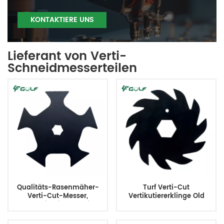
KONTAKTIERE UNS
Lieferant von Verti-
Schneidmesserteilen
Qualitäts-Rasenmäher-
Turf Verti-Cut
Verti-Cut-Messer,
Vertikutiererklinge Old
erschwinglicher Preis,
Style 11 Zähne 5,3 Zoll 1,2
langlebig
mm