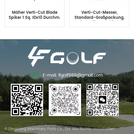
Mäher Verti-Cut Blade
Verti-Cut-Messer,
Spiker 1 Sq. IDx10 Durchm.
Standard-Großpackung,
geeignet für verschiedene
Mähertypen
E-mail: lfgolf888@gmail.com
© Dingxiang Machinery Parts Co., Ltd. Alle Rechte vorbehalten .