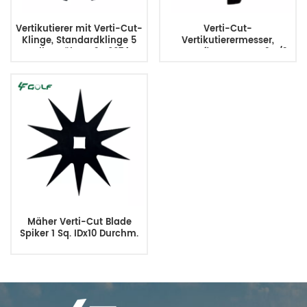
Vertikutierer mit Verti-Cut-
Verti-Cut-
Klinge, Standardklinge 5
Vertikutierermesser,
Zoll, 11 Zähne 121-6674
Rasenpflegemesser, 2-1/2
Durchmesser. Ersetzt
365230
Mäher Verti-Cut Blade
Spiker 1 Sq. IDx10 Durchm.