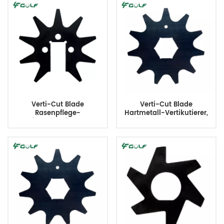
Verti-Cut Blade
Verti-Cut Blade
Rasenpflege-
Hartmetall-Vertikutierer,
Vertikalschneidmesser
Standardklinge 5 Zoll 11
ersetzt 335449
Zähne 17-1590