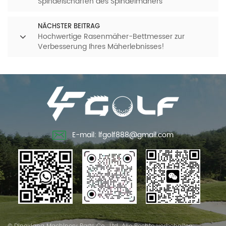
Spindelschärfen des Spindelmähers
NÄCHSTER BEITRAG
Hochwertige Rasenmäher-Bettmesser zur
Verbesserung Ihres Mäherlebnisses!
E-mail: lfgolf888@gmail.com