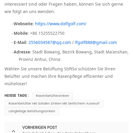
interessiert sind oder Fragen haben, können Sie sich gerne
wie folgt an uns wenden:
Webseite
:
https://www.dxlfgolf.com/
·
Mobile
: +86 15255522750
·
E-Mail
:
2556034587@qq.com
/
lfgolf888@gmail.com
·
Adresse
: Stadt Bowang, Bezirk Bowang, Stadt Ma'anshan,
·
Provinz Anhui, China
Wählen Sie unsere Belüftung
Stift
So schützen Sie Ihren
Belüfter und machen Ihre Rasenpflege effizienter und
müheloser!
HEISSE TAGS :
Rasenbelüfterzinken
Rasenbelüfter Mit Soliden Zinken Mit Seitlichem Auswurf
Langlebige Belüftungszinken
VORHERIGEN POST