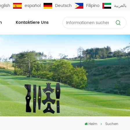
nglish
español
Deutsch
Filipino
بالعربية
n
Kontaktiere Uns
Heim
Suchen