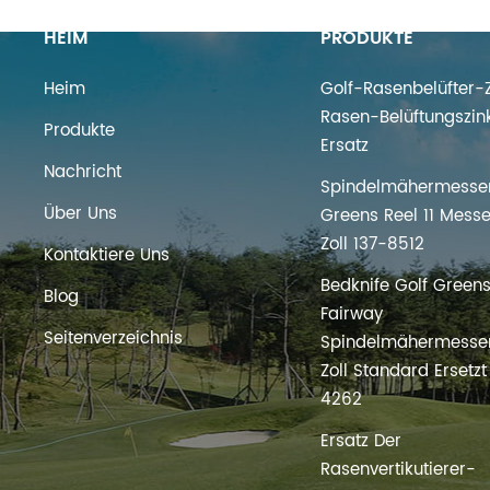
HEIM
PRODUKTE
Heim
Golf-Rasenbelüfter-Z
Rasen-Belüftungszin
Produkte
Ersatz
Nachricht
Spindelmähermesser
Über Uns
Greens Reel 11 Messe
Zoll 137-8512
Kontaktiere Uns
Bedknife Golf Green
Blog
Fairway
Seitenverzeichnis
Spindelmähermesser
Zoll Standard Ersetz
4262
Ersatz Der
Rasenvertikutierer-