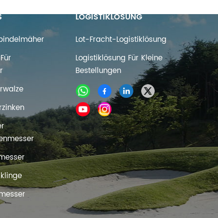
S
LOGISTIKLÖSUNG
Spindelmäher
Lot-Fracht-Logistiklösung
Für
Logistiklösung Für Kleine
r
Bestellungen
rwalze
rzinken
er
enmesser
messer
rklinge
messer