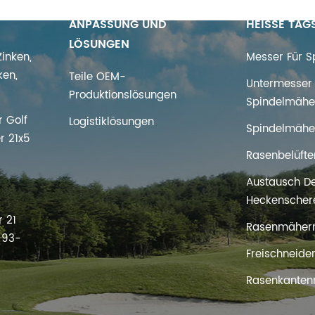
ANPASSUNG UND
HEISSE TAG
LÖSUNGEN
inken,
Messer Für 
ken,
Teile OEM-
Untermesser 
Produktionslösungen
Spindelmähe
 Golf
Logistiklösungen
Spindelmähe
r 21x5
Rasenbelüfte
Austausch D
s
Heckenscher
 21
Rasenmäher
t 93-
Freischneide
Rasenkanten