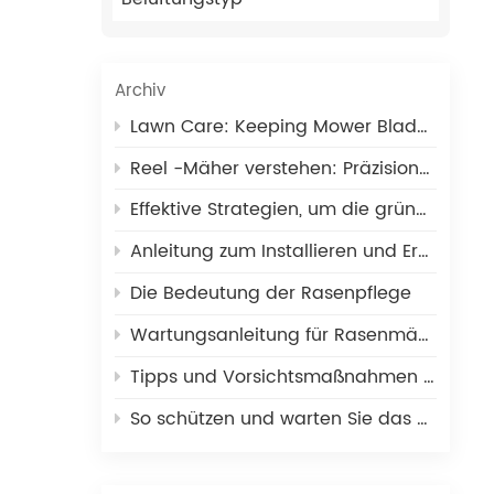
Archiv
Lawn Care: Keeping Mower Blades in Optimal Condition
Reel -Mäher verstehen: Präzisionsschneiden für Rasenflächen
Effektive Strategien, um die grüne Geschwindigkeit schnell zu erhöhen
Anleitung zum Installieren und Ersetzen von Rasenmähermessern
Die Bedeutung der Rasenpflege
Wartungsanleitung für Rasenmäher: Anzeichen dafür, dass es Zeit ist, die Messer zu schärfen
Tipps und Vorsichtsmaßnahmen für die Wartung Ihres Golf-Rollenmähermessers
So schützen und warten Sie das Toro-Mähmesser